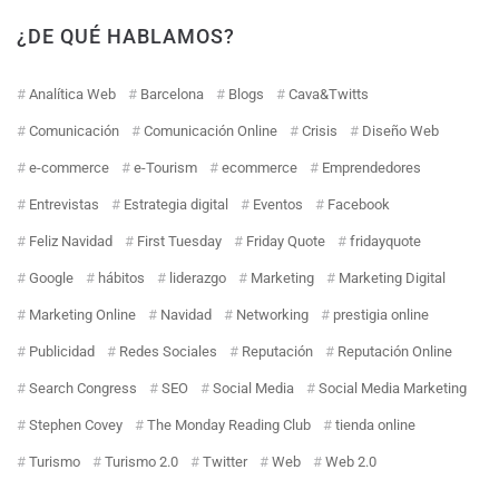
¿DE QUÉ HABLAMOS?
Analítica Web
Barcelona
Blogs
Cava&Twitts
Comunicación
Comunicación Online
Crisis
Diseño Web
e-commerce
e-Tourism
ecommerce
Emprendedores
Entrevistas
Estrategia digital
Eventos
Facebook
Feliz Navidad
First Tuesday
Friday Quote
fridayquote
Google
hábitos
liderazgo
Marketing
Marketing Digital
Marketing Online
Navidad
Networking
prestigia online
Publicidad
Redes Sociales
Reputación
Reputación Online
Search Congress
SEO
Social Media
Social Media Marketing
Stephen Covey
The Monday Reading Club
tienda online
Turismo
Turismo 2.0
Twitter
Web
Web 2.0