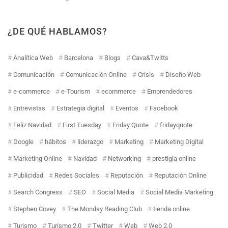
¿DE QUÉ HABLAMOS?
Analítica Web
Barcelona
Blogs
Cava&Twitts
Comunicación
Comunicación Online
Crisis
Diseño Web
e-commerce
e-Tourism
ecommerce
Emprendedores
Entrevistas
Estrategia digital
Eventos
Facebook
Feliz Navidad
First Tuesday
Friday Quote
fridayquote
Google
hábitos
liderazgo
Marketing
Marketing Digital
Marketing Online
Navidad
Networking
prestigia online
Publicidad
Redes Sociales
Reputación
Reputación Online
Search Congress
SEO
Social Media
Social Media Marketing
Stephen Covey
The Monday Reading Club
tienda online
Turismo
Turismo 2.0
Twitter
Web
Web 2.0