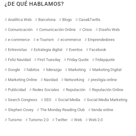
¿DE QUÉ HABLAMOS?
Analítica Web
Barcelona
Blogs
Cava&Twitts
Comunicación
Comunicación Online
Crisis
Diseño Web
e-commerce
e-Tourism
ecommerce
Emprendedores
Entrevistas
Estrategia digital
Eventos
Facebook
Feliz Navidad
First Tuesday
Friday Quote
fridayquote
Google
hábitos
liderazgo
Marketing
Marketing Digital
Marketing Online
Navidad
Networking
prestigia online
Publicidad
Redes Sociales
Reputación
Reputación Online
Search Congress
SEO
Social Media
Social Media Marketing
Stephen Covey
The Monday Reading Club
tienda online
Turismo
Turismo 2.0
Twitter
Web
Web 2.0