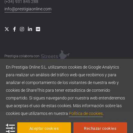
(+34) 931 845 288
info@prestigiaonline.com
Prestigia colabora con
En Prestigia Online S.L. utilizamos cookies de Google Analytics
para realizar un análisis del tráfico web que recibimos y para
analizar el comportamiento de los visitantes de nuestra web y
cookies de ShareThis para tener estadística de contenido
compartido. Si sigues navegando por nuestra web entenderemos
que aceptas el uso de estas cookies. Más información sobre las
cookies que utilizamos en nuestra
Política de cookies
.
Made with
by
Prestigia
|
Política de privacidad
|
Política de cookies
Aceptar cookies
Rechazar cookies
Esta obra está bajo una
licencia de Creative Commons