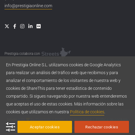
info@prestigiaonline.com
Prestigia colabora con
En Prestigia Online S.L. utilizamos cookies de Google Analytics
para realizar un análisis del tráfico web que recibimos y para
analizar el comportamiento de los visitantes de nuestra web y
cookies de ShareThis para tener estadística de contenido
compartido. Si sigues navegando por nuestra web entenderemos
que aceptas el uso de estas cookies. Más información sobre las
cookies que utilizamos en nuestra
Política de cookies
.
Made with
by
Prestigia
|
Política de privacidad
|
Política de cookies
Aceptar cookies
Rechazar cookies
Esta obra está bajo una
licencia de Creative Commons