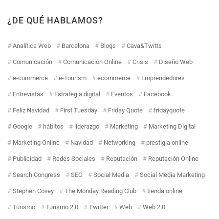
¿DE QUÉ HABLAMOS?
Analítica Web
Barcelona
Blogs
Cava&Twitts
Comunicación
Comunicación Online
Crisis
Diseño Web
e-commerce
e-Tourism
ecommerce
Emprendedores
Entrevistas
Estrategia digital
Eventos
Facebook
Feliz Navidad
First Tuesday
Friday Quote
fridayquote
Google
hábitos
liderazgo
Marketing
Marketing Digital
Marketing Online
Navidad
Networking
prestigia online
Publicidad
Redes Sociales
Reputación
Reputación Online
Search Congress
SEO
Social Media
Social Media Marketing
Stephen Covey
The Monday Reading Club
tienda online
Turismo
Turismo 2.0
Twitter
Web
Web 2.0