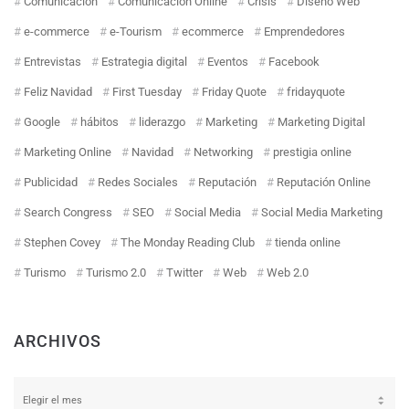
Comunicación
Comunicación Online
Crisis
Diseño Web
e-commerce
e-Tourism
ecommerce
Emprendedores
Entrevistas
Estrategia digital
Eventos
Facebook
Feliz Navidad
First Tuesday
Friday Quote
fridayquote
Google
hábitos
liderazgo
Marketing
Marketing Digital
Marketing Online
Navidad
Networking
prestigia online
Publicidad
Redes Sociales
Reputación
Reputación Online
Search Congress
SEO
Social Media
Social Media Marketing
Stephen Covey
The Monday Reading Club
tienda online
Turismo
Turismo 2.0
Twitter
Web
Web 2.0
ARCHIVOS
Archivos