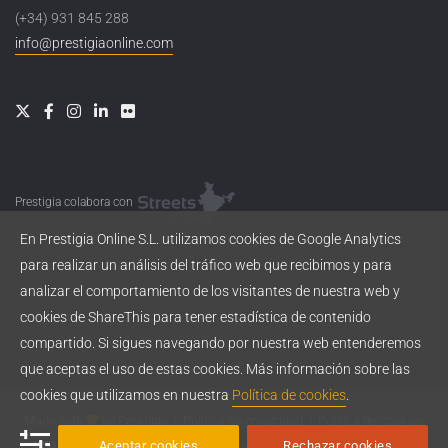
(+34) 931 845 288
info@prestigiaonline.com
Prestigia colabora con
En Prestigia Online S.L. utilizamos cookies de Google Analytics
para realizar un análisis del tráfico web que recibimos y para
analizar el comportamiento de los visitantes de nuestra web y
cookies de ShareThis para tener estadística de contenido
compartido. Si sigues navegando por nuestra web entenderemos
que aceptas el uso de estas cookies. Más información sobre las
cookies que utilizamos en nuestra
Política de cookies
.
Made with
by
Prestigia
|
Política de privacidad
|
Política de cookies
Aceptar cookies
Rechazar cookies
Esta obra está bajo una
licencia de Creative Commons