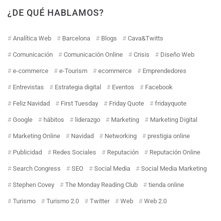
¿DE QUÉ HABLAMOS?
Analítica Web
Barcelona
Blogs
Cava&Twitts
Comunicación
Comunicación Online
Crisis
Diseño Web
e-commerce
e-Tourism
ecommerce
Emprendedores
Entrevistas
Estrategia digital
Eventos
Facebook
Feliz Navidad
First Tuesday
Friday Quote
fridayquote
Google
hábitos
liderazgo
Marketing
Marketing Digital
Marketing Online
Navidad
Networking
prestigia online
Publicidad
Redes Sociales
Reputación
Reputación Online
Search Congress
SEO
Social Media
Social Media Marketing
Stephen Covey
The Monday Reading Club
tienda online
Turismo
Turismo 2.0
Twitter
Web
Web 2.0