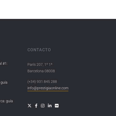
CONTACTO
l #1:
París 207, 1º 1ª
Barcelona 08008
(+34) 931 845 288
 guía
info@prestigiaonline.com
ca: guía