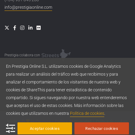
info@prestigiaonline.com
Prestigia colabora con
En Prestigia Online S.L. utilizamos cookies de Google Analytics
para realizar un análisis del tráfico web que recibimos y para
analizar el comportamiento de los visitantes de nuestra web y
cookies de ShareThis para tener estadística de contenido
compartido. Si sigues navegando por nuestra web entenderemos
que aceptas el uso de estas cookies. Más información sobre las
cookies que utilizamos en nuestra
Política de cookies
.
Made with
by
Prestigia
|
Política de privacidad
|
Política de cookies
Aceptar cookies
Rechazar cookies
Esta obra está bajo una
licencia de Creative Commons