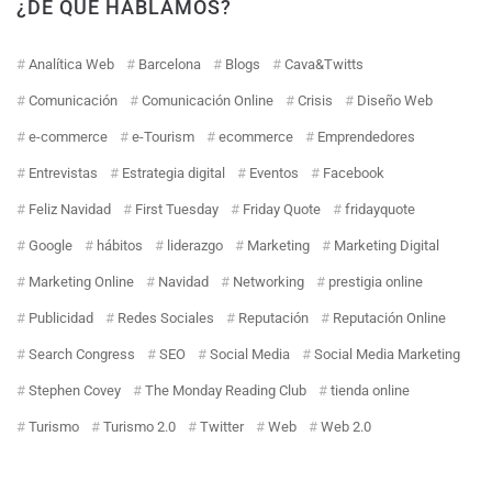
¿DE QUÉ HABLAMOS?
Analítica Web
Barcelona
Blogs
Cava&Twitts
Comunicación
Comunicación Online
Crisis
Diseño Web
e-commerce
e-Tourism
ecommerce
Emprendedores
Entrevistas
Estrategia digital
Eventos
Facebook
Feliz Navidad
First Tuesday
Friday Quote
fridayquote
Google
hábitos
liderazgo
Marketing
Marketing Digital
Marketing Online
Navidad
Networking
prestigia online
Publicidad
Redes Sociales
Reputación
Reputación Online
Search Congress
SEO
Social Media
Social Media Marketing
Stephen Covey
The Monday Reading Club
tienda online
Turismo
Turismo 2.0
Twitter
Web
Web 2.0