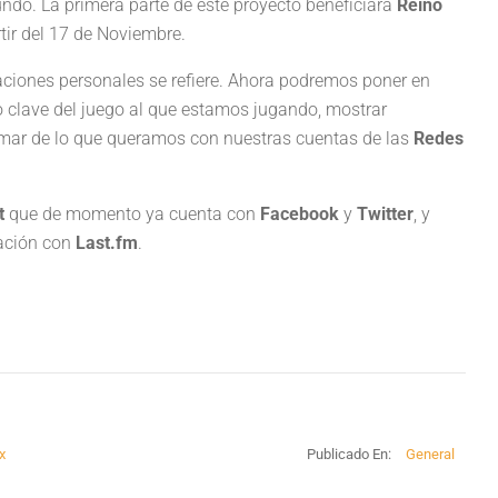
ndo. La primera parte de este proyecto beneficiará
Reino
rtir del 17 de Noviembre.
aciones personales se refiere. Ahora podremos poner en
 clave del juego al que estamos jugando, mostrar
mar de lo que queramos con nuestras cuentas de las
Redes
t
que de momento ya cuenta con
Facebook
y
Twitter
, y
ración con
Last.fm
.
x
Publicado En:
General