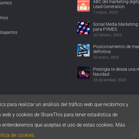
ABC del marketing digita
 somos
Lead Generation
7 marzo, 2023
omos
Social Media Marketing:
para PYMES
abajamos
20 febrero, 2023
Posicionamiento de mar
definitiva
20 enero, 2023
Prestigia te desea una 
Navidad
23 diciembre, 2022
cs para realizar un análisis del tráfico web que recibimos y
a web y cookies de ShareThis para tener estadística de
b entenderemos que aceptas el uso de estas cookies. Más
ítica de cookies
.
 cookies