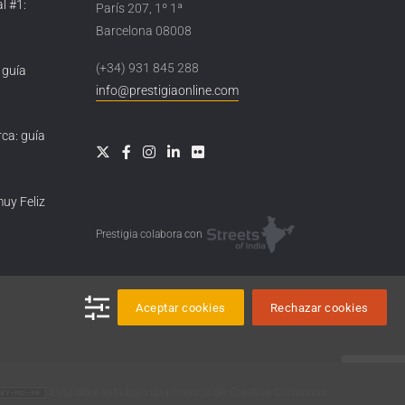
l #1:
París 207, 1º 1ª
Barcelona 08008
(+34) 931 845 288
 guía
info@prestigiaonline.com
ca: guía
muy Feliz
Prestigia colabora con
Aceptar cookies
Rechazar cookies
Esta obra está bajo una
licencia de Creative Commons