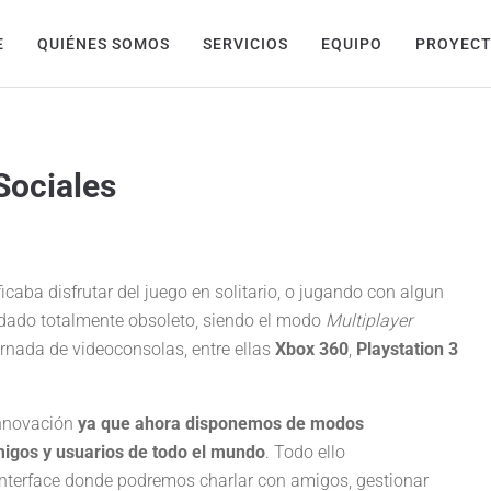
E
QUIÉNES SOMOS
SERVICIOS
EQUIPO
PROYEC
Sociales
caba disfrutar del juego en solitario, o jugando con algun
edado totalmente obsoleto, siendo el modo
Multiplayer
rnada de videoconsolas, entre ellas
Xbox 360
,
Playstation 3
 innovación
ya que ahora disponemos de modos
migos y usuarios de todo el mundo
. Todo ello
nterface donde podremos charlar con amigos, gestionar