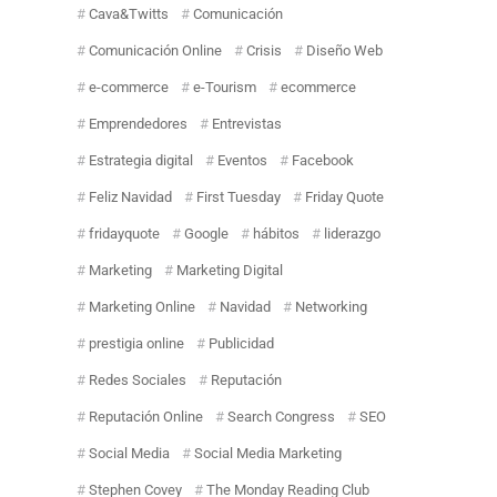
Cava&Twitts
Comunicación
Comunicación Online
Crisis
Diseño Web
e-commerce
e-Tourism
ecommerce
Emprendedores
Entrevistas
Estrategia digital
Eventos
Facebook
Feliz Navidad
First Tuesday
Friday Quote
fridayquote
Google
hábitos
liderazgo
Marketing
Marketing Digital
Marketing Online
Navidad
Networking
prestigia online
Publicidad
Redes Sociales
Reputación
Reputación Online
Search Congress
SEO
Social Media
Social Media Marketing
Stephen Covey
The Monday Reading Club