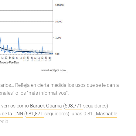
iarios… Refleja en cierta medida los usos que se le dan a
onales” o los “más informativos”.
es, vemos como
Barack Obama
(
598,771
seguidores)
 de la CNN
(
681,871
seguidores) unas 0.81…
Mashable
edia.