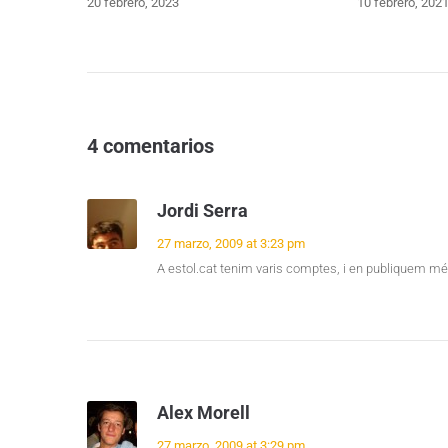
20 febrero, 2023
10 febrero, 202
4 comentarios
Jordi Serra
27 marzo, 2009 at 3:23 pm
A estol.cat tenim varis comptes, i en publiquem més
Alex Morell
27 marzo, 2009 at 3:29 pm