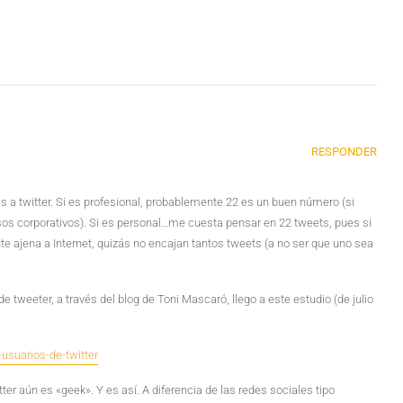
RESPONDER
 a twitter. Si es profesional, probablemente 22 es un buen número (si
os corporativos). Si es personal…me cuesta pensar en 22 tweets, pues si
 ajena a Internet, quizás no encajan tantos tweets (a no ser que uno sea
de tweeter, a través del blog de Toni Mascaró, llego a este estudio (de julio
usuarios-de-twitter
er aún es «geek». Y es así. A diferencia de las redes sociales tipo