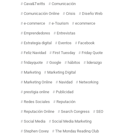
Cava&Twitts
Comunicación
Comunicación Online
Crisis
Diseño Web
e-commerce
e-Tourism
ecommerce
Emprendedores
Entrevistas
Estrategia digital
Eventos
Facebook
Feliz Navidad
First Tuesday
Friday Quote
fridayquote
Google
hábitos
liderazgo
Marketing
Marketing Digital
Marketing Online
Navidad
Networking
prestigia online
Publicidad
Redes Sociales
Reputación
Reputación Online
Search Congress
SEO
Social Media
Social Media Marketing
Stephen Covey
The Monday Reading Club