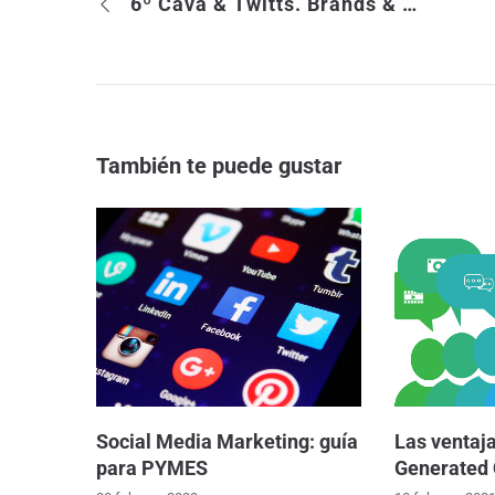
6º Cava & Twitts. Brands & Blogs = do they match?
También te puede gustar
Social Media Marketing: guía
Las ventaja
para PYMES
Generated 