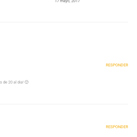
1
17 mayo, 2017
RESPONDER
 de 20 al dia! 🙂
RESPONDER