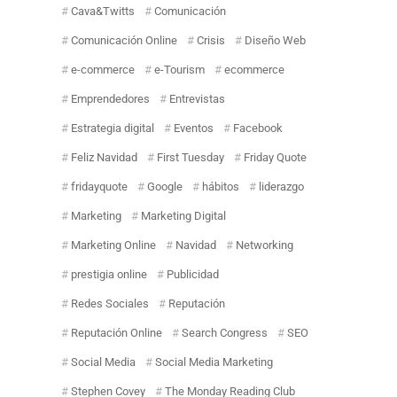
Cava&Twitts
Comunicación
Comunicación Online
Crisis
Diseño Web
e-commerce
e-Tourism
ecommerce
Emprendedores
Entrevistas
Estrategia digital
Eventos
Facebook
Feliz Navidad
First Tuesday
Friday Quote
fridayquote
Google
hábitos
liderazgo
Marketing
Marketing Digital
Marketing Online
Navidad
Networking
prestigia online
Publicidad
Redes Sociales
Reputación
Reputación Online
Search Congress
SEO
Social Media
Social Media Marketing
Stephen Covey
The Monday Reading Club