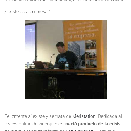
¿Existe esta empresa?.
Felizmente sí existe y se trata de
Meristation
. Dedicada al
review online de videojuegos,
nació producto de la crisis