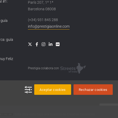
l #1:
París 207, 1º 1ª
Barcelona 08008
(+34) 931 845 288
 guía
info@prestigiaonline.com
ca: guía
muy Feliz
Prestigia colabora con
Aceptar cookies
Rechazar cookies
Esta obra está bajo una
licencia de Creative Commons