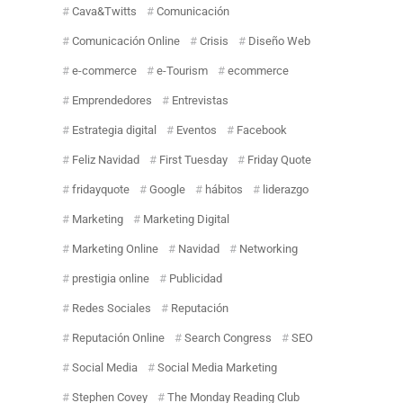
Cava&Twitts
Comunicación
Comunicación Online
Crisis
Diseño Web
e-commerce
e-Tourism
ecommerce
Emprendedores
Entrevistas
Estrategia digital
Eventos
Facebook
Feliz Navidad
First Tuesday
Friday Quote
fridayquote
Google
hábitos
liderazgo
Marketing
Marketing Digital
Marketing Online
Navidad
Networking
prestigia online
Publicidad
Redes Sociales
Reputación
Reputación Online
Search Congress
SEO
Social Media
Social Media Marketing
Stephen Covey
The Monday Reading Club