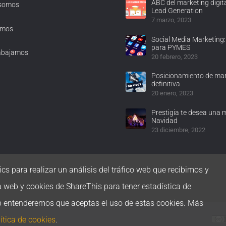
ABC del marketing digita
 somos
Lead Generation
7 marzo, 2023
omos
Social Media Marketing:
para PYMES
abajamos
20 febrero, 2023
Posicionamiento de mar
definitiva
20 enero, 2023
Prestigia te desea una 
Navidad
23 diciembre, 2022
cs para realizar un análisis del tráfico web que recibimos y
a web y cookies de ShareThis para tener estadística de
b entenderemos que aceptas el uso de estas cookies. Más
ítica de cookies
.
 cookies