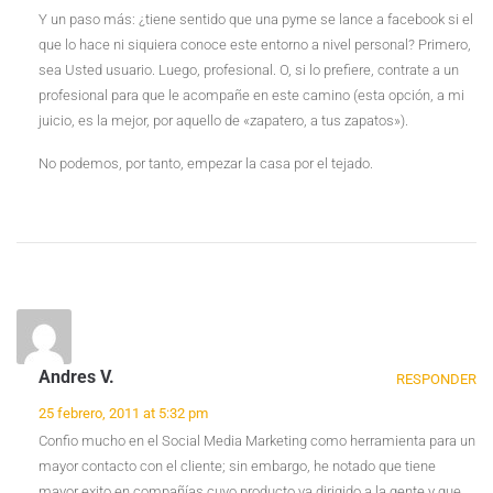
Y un paso más: ¿tiene sentido que una pyme se lance a facebook si el
que lo hace ni siquiera conoce este entorno a nivel personal? Primero,
sea Usted usuario. Luego, profesional. O, si lo prefiere, contrate a un
profesional para que le acompañe en este camino (esta opción, a mi
juicio, es la mejor, por aquello de «zapatero, a tus zapatos»).
No podemos, por tanto, empezar la casa por el tejado.
Andres V.
RESPONDER
25 febrero, 2011 at 5:32 pm
Confio mucho en el Social Media Marketing como herramienta para un
mayor contacto con el cliente; sin embargo, he notado que tiene
mayor exito en compañías cuyo producto va dirigido a la gente y que