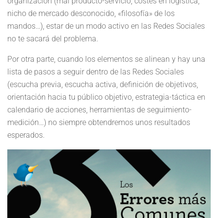
organización (mal producto-servicio, costes en logística,
nicho de mercado desconocido, «filosofía» de los
mandos…), estar de un modo activo en las Redes Sociales
no te sacará del problema.
Por otra parte, cuando los elementos se alinean y hay una
lista de pasos a seguir dentro de las Redes Sociales
(escucha previa, escucha activa, definición de objetivos,
orientación hacia tu público objetivo, estrategia-táctica en
calendario de acciones, herramientas de seguimiento-
medición…) no siempre obtendremos unos resultados
esperados.