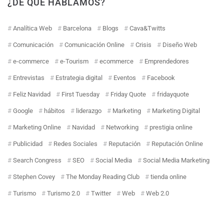
¿DE QUÉ HABLAMOS?
Analítica Web
Barcelona
Blogs
Cava&Twitts
Comunicación
Comunicación Online
Crisis
Diseño Web
e-commerce
e-Tourism
ecommerce
Emprendedores
Entrevistas
Estrategia digital
Eventos
Facebook
Feliz Navidad
First Tuesday
Friday Quote
fridayquote
Google
hábitos
liderazgo
Marketing
Marketing Digital
Marketing Online
Navidad
Networking
prestigia online
Publicidad
Redes Sociales
Reputación
Reputación Online
Search Congress
SEO
Social Media
Social Media Marketing
Stephen Covey
The Monday Reading Club
tienda online
Turismo
Turismo 2.0
Twitter
Web
Web 2.0