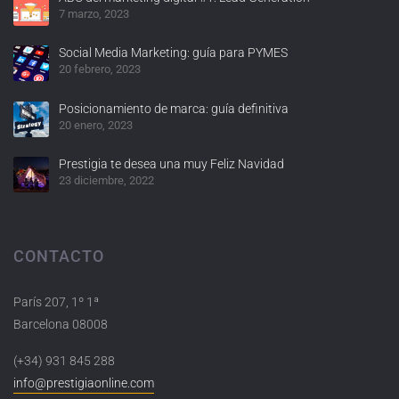
7 marzo, 2023
Social Media Marketing: guía para PYMES
20 febrero, 2023
Posicionamiento de marca: guía definitiva
20 enero, 2023
Prestigia te desea una muy Feliz Navidad
23 diciembre, 2022
CONTACTO
París 207, 1º 1ª
Barcelona 08008
(+34) 931 845 288
info@prestigiaonline.com