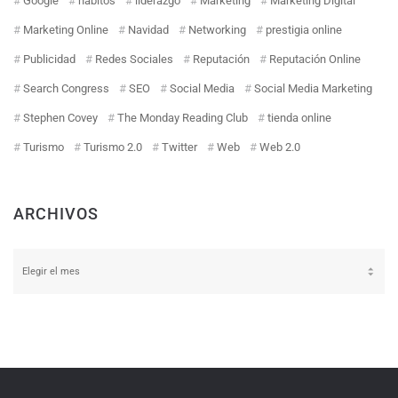
Google
hábitos
liderazgo
Marketing
Marketing Digital
Marketing Online
Navidad
Networking
prestigia online
Publicidad
Redes Sociales
Reputación
Reputación Online
Search Congress
SEO
Social Media
Social Media Marketing
Stephen Covey
The Monday Reading Club
tienda online
Turismo
Turismo 2.0
Twitter
Web
Web 2.0
ARCHIVOS
Archivos