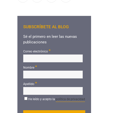
SUBSCRÍBETE AL BLOG
Sé el primero en leer las nuevas
publicaciones
*
Correo electrónico
*
Nombre
*
Apellido
He leído y acepto la
política de privacidad