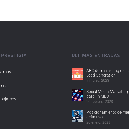
 PRESTIGIA
ÚLTIMAS ENTRADAS
ABC del marketing digita
 somos
Lead Generation
7 marzo, 2023
omos
Social Media Marketing:
para PYMES
abajamos
20 febrero, 2023
Posicionamiento de mar
definitiva
20 enero, 2023