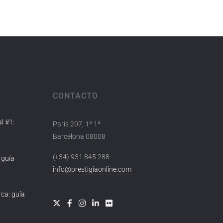
CONTACTO
l #1:
París 207, 1º 1ª
Barcelona 08008
(+34) 931 845 288
 guía
info@prestigiaonline.com
ca: guía