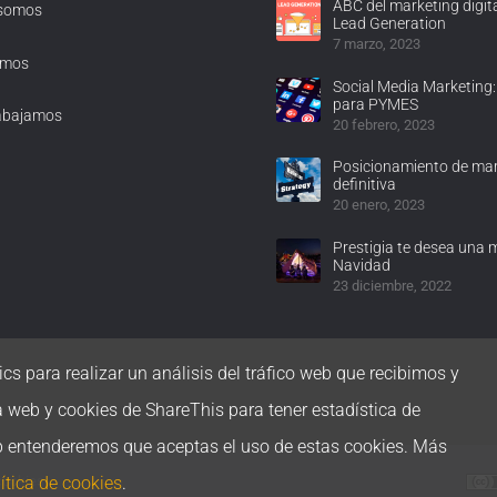
ABC del marketing digita
 somos
Lead Generation
7 marzo, 2023
omos
Social Media Marketing:
para PYMES
abajamos
20 febrero, 2023
Posicionamiento de mar
definitiva
20 enero, 2023
Prestigia te desea una 
Navidad
23 diciembre, 2022
cs para realizar un análisis del tráfico web que recibimos y
a web y cookies de ShareThis para tener estadística de
b entenderemos que aceptas el uso de estas cookies. Más
ítica de cookies
.
 cookies