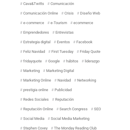
Cava&Twitts
Comunicación
Comunicación Online
Crisis
Diseño Web
e-commerce
e-Tourism
ecommerce
Emprendedores
Entrevistas
Estrategia digital
Eventos
Facebook
Feliz Navidad
First Tuesday
Friday Quote
fridayquote
Google
hábitos
liderazgo
Marketing
Marketing Digital
Marketing Online
Navidad
Networking
prestigia online
Publicidad
Redes Sociales
Reputación
Reputación Online
Search Congress
SEO
Social Media
Social Media Marketing
Stephen Covey
The Monday Reading Club