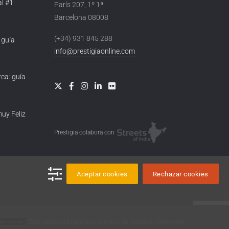
l #1:
París 207, 1º 1ª
Barcelona 08008
(+34) 931 845 288
 guía
info@prestigiaonline.com
ca: guía
muy Feliz
Prestigia colabora con
Aceptar cookies
Rechazar cookies
Esta obra está bajo una
licencia de Creative Commons