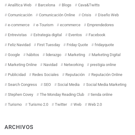
Analítica Web
Barcelona
Blogs
Cava&Twitts
Comunicación
Comunicación Online
Crisis
Diseño Web
e-commerce
e-Tourism
ecommerce
Emprendedores
Entrevistas
Estrategia digital
Eventos
Facebook
Feliz Navidad
First Tuesday
Friday Quote
fridayquote
Google
hábitos
liderazgo
Marketing
Marketing Digital
Marketing Online
Navidad
Networking
prestigia online
Publicidad
Redes Sociales
Reputación
Reputación Online
Search Congress
SEO
Social Media
Social Media Marketing
Stephen Covey
The Monday Reading Club
tienda online
Turismo
Turismo 2.0
Twitter
Web
Web 2.0
ARCHIVOS