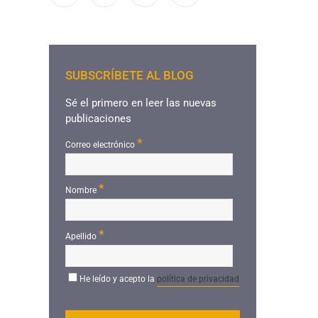
SUBSCRÍBETE AL BLOG
Sé el primero en leer las nuevas
publicaciones
*
Correo electrónico
*
Nombre
*
Apellido
He leído y acepto la
política de privacidad