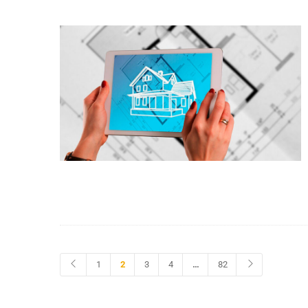
1
2
3
4
…
82