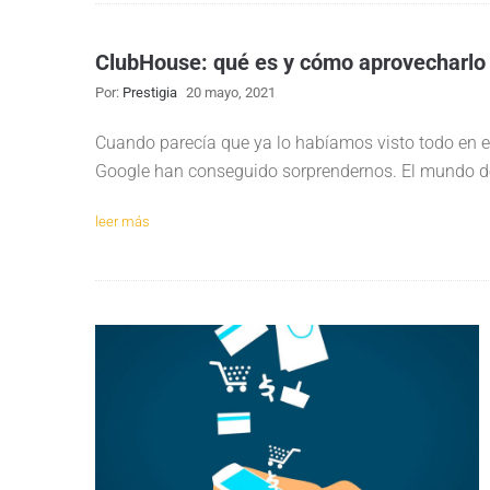
ClubHouse: qué es y cómo aprovecharlo 
Por:
Prestigia
20 mayo, 2021
Cuando parecía que ya lo habíamos visto todo en el
Google han conseguido sorprendernos. El mundo de
leer más