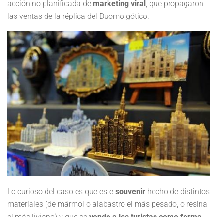
acción no planificada de
marketing viral
, que propagaron
las ventas de la réplica del Duomo gótico.
Lo curioso del caso es que este
souvenir
hecho de distintos
materiales (de mármol o alabastro el más pesado, o resina
el más liviano) y que se
vende a los turistas como forma