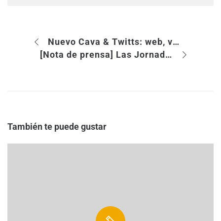
Nuevo Cava & Twitts: web, video y televisión nos esperan
[Nota de prensa] Las Jornadas de Gestión de Presencia Digital analizarán los nuevos retos de comunicación de la empresa en Internet
También te puede gustar