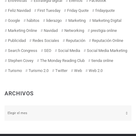
Entrevistas
Estrategia digital
Eventos
Facebook
Feliz Navidad
First Tuesday
Friday Quote
fridayquote
Google
hábitos
liderazgo
Marketing
Marketing Digital
Marketing Online
Navidad
Networking
prestigia online
Publicidad
Redes Sociales
Reputación
Reputación Online
Search Congress
SEO
Social Media
Social Media Marketing
Stephen Covey
The Monday Reading Club
tienda online
Turismo
Turismo 2.0
Twitter
Web
Web 2.0
ARCHIVOS
Archivos