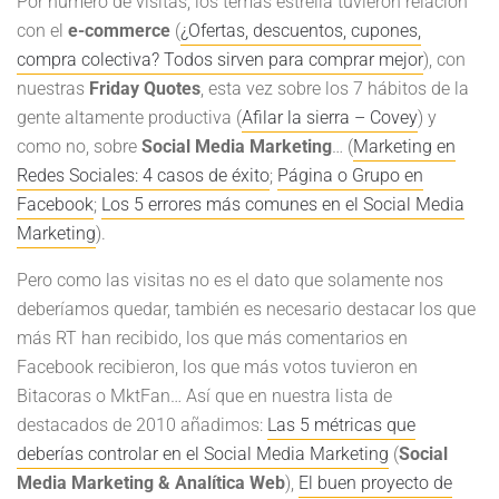
Por número de visitas, los temas estrella tuvieron relación
con el
e-commerce
(
¿Ofertas, descuentos, cupones,
compra colectiva? Todos sirven para comprar mejor
), con
nuestras
Friday Quotes
, esta vez sobre los 7 hábitos de la
gente altamente productiva (
Afilar la sierra – Covey
) y
como no, sobre
Social Media Marketing
… (
Marketing en
Redes Sociales: 4 casos de éxito
;
Página o Grupo en
Facebook
;
Los 5 errores más comunes en el Social Media
Marketing
).
Pero como las visitas no es el dato que solamente nos
deberíamos quedar, también es necesario destacar los que
más RT han recibido, los que más comentarios en
Facebook recibieron, los que más votos tuvieron en
Bitacoras o MktFan… Así que en nuestra lista de
destacados de 2010 añadimos:
Las 5 métricas que
deberías controlar en el Social Media Marketing
(
Social
Media Marketing & Analítica Web
),
El buen proyecto de