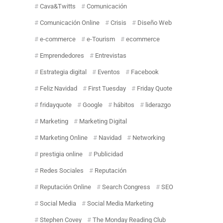
Cava&Twitts
Comunicación
Comunicación Online
Crisis
Diseño Web
e-commerce
e-Tourism
ecommerce
Emprendedores
Entrevistas
Estrategia digital
Eventos
Facebook
Feliz Navidad
First Tuesday
Friday Quote
fridayquote
Google
hábitos
liderazgo
Marketing
Marketing Digital
Marketing Online
Navidad
Networking
prestigia online
Publicidad
Redes Sociales
Reputación
Reputación Online
Search Congress
SEO
Social Media
Social Media Marketing
Stephen Covey
The Monday Reading Club