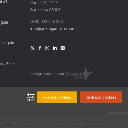
l #1:
París 207, 1º 1ª
Barcelona 08008
(+34) 931 845 288
 guía
info@prestigiaonline.com
ca: guía
muy Feliz
Prestigia colabora con
Aceptar cookies
Rechazar cookies
Esta obra está bajo una
licencia de Creative Commons