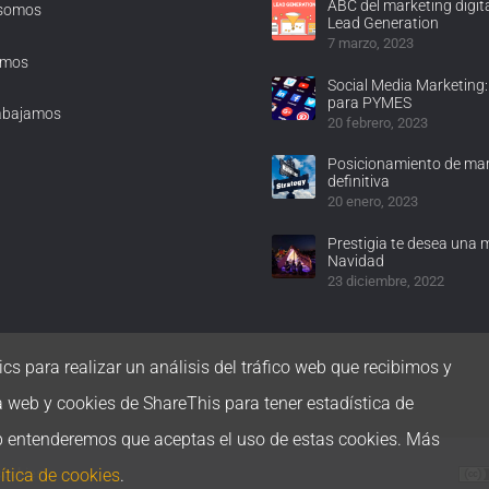
ABC del marketing digita
 somos
Lead Generation
7 marzo, 2023
omos
Social Media Marketing:
para PYMES
abajamos
20 febrero, 2023
Posicionamiento de mar
definitiva
20 enero, 2023
Prestigia te desea una 
Navidad
23 diciembre, 2022
cs para realizar un análisis del tráfico web que recibimos y
a web y cookies de ShareThis para tener estadística de
b entenderemos que aceptas el uso de estas cookies. Más
ítica de cookies
.
 cookies