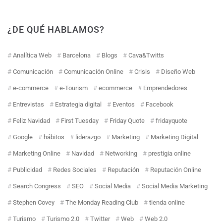
¿DE QUÉ HABLAMOS?
Analítica Web
Barcelona
Blogs
Cava&Twitts
Comunicación
Comunicación Online
Crisis
Diseño Web
e-commerce
e-Tourism
ecommerce
Emprendedores
Entrevistas
Estrategia digital
Eventos
Facebook
Feliz Navidad
First Tuesday
Friday Quote
fridayquote
Google
hábitos
liderazgo
Marketing
Marketing Digital
Marketing Online
Navidad
Networking
prestigia online
Publicidad
Redes Sociales
Reputación
Reputación Online
Search Congress
SEO
Social Media
Social Media Marketing
Stephen Covey
The Monday Reading Club
tienda online
Turismo
Turismo 2.0
Twitter
Web
Web 2.0