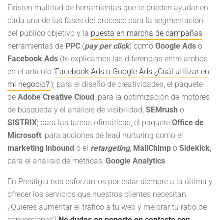
Existen multitud de herramientas que te pueden ayudar en
cada una de las fases del proceso: para la segmentación
del público objetivo y la
puesta en marcha de campañas
,
herramientas de
PPC
(
pay per click
) como
Google Ads
o
Facebook Ads
(te explicamos las diferencias entre ambos
en el artículo
‘Facebook Ads o Google Ads ¿Cuál utilizar en
mi negocio?’
); para el diseño de creatividades, el paquete
de
Adobe Creative Cloud
; para la optimización de motores
de búsqueda y el análisis de visibilidad,
SEMrush
o
SISTRIX
; para las tareas ofimáticas, el paquete
Office de
Microsoft
; para acciones de lead nurturing como el
marketing inbound
o el
retargeting
,
MailChimp
o
Sidekick
;
para el análisis de métricas,
Google Analytics
.
En Prestigia nos esforzamos por estar siempre a la última y
ofrecer los servicios que nuestros clientes necesitan.
¿Quieres aumentar el tráfico a tu web y mejorar tu ratio de
conversiones?
No dudes en ponerte en contacto con