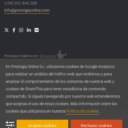
(+34) 931 845 288
info@prestigiaonline.com
Prestigia colabora con
En Prestigia Online S.L. utilizamos cookies de Google Analytics
para realizar un análisis del tráfico web que recibimos y para
analizar el comportamiento de los visitantes de nuestra web y
cookies de ShareThis para tener estadística de contenido
compartido. Si sigues navegando por nuestra web entenderemos
que aceptas el uso de estas cookies. Más información sobre las
cookies que utilizamos en nuestra
Política de cookies
.
Made with
by
Prestigia
|
Política de privacidad
|
Política de cookies
Aceptar cookies
Rechazar cookies
Esta obra está bajo una
licencia de Creative Commons