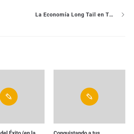
La Economía Long Tail en The Monday Reading Club
del Éxito (en la
Conquistando a tus