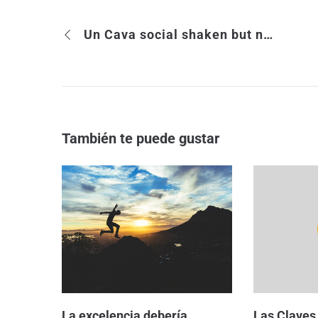
Un Cava social shaken but not stirred ;-)
También te puede gustar
La excelencia debería
Las Claves 