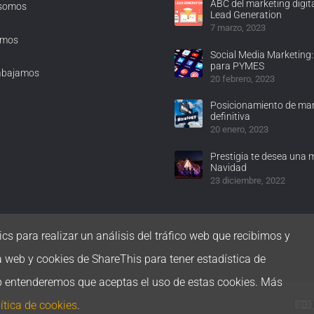
ABC del marketing digita
 somos
Lead Generation
7 marzo, 2023
omos
Social Media Marketing:
para PYMES
abajamos
20 febrero, 2023
Posicionamiento de mar
definitiva
20 enero, 2023
Prestigia te desea una 
Navidad
23 diciembre, 2022
cs para realizar un análisis del tráfico web que recibimos y
a web y cookies de ShareThis para tener estadística de
b entenderemos que aceptas el uso de estas cookies. Más
ítica de cookies
.
 cookies