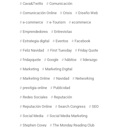
Cava&Twitts
Comunicación
Comunicación Online
Crisis
Diseño Web
e-commerce
e-Tourism
ecommerce
Emprendedores
Entrevistas
Estrategia digital
Eventos
Facebook
Feliz Navidad
First Tuesday
Friday Quote
fridayquote
Google
hábitos
liderazgo
Marketing
Marketing Digital
Marketing Online
Navidad
Networking
prestigia online
Publicidad
Redes Sociales
Reputación
Reputación Online
Search Congress
SEO
Social Media
Social Media Marketing
Stephen Covey
The Monday Reading Club