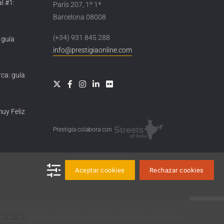
l #1:
París 207, 1º 1ª
Barcelona 08008
(+34) 931 845 288
 guía
info@prestigiaonline.com
ca: guía
muy Feliz
Prestigia colabora con
Aceptar cookies
Rechazar cookies
Esta obra está bajo una
licencia de Creative Commons