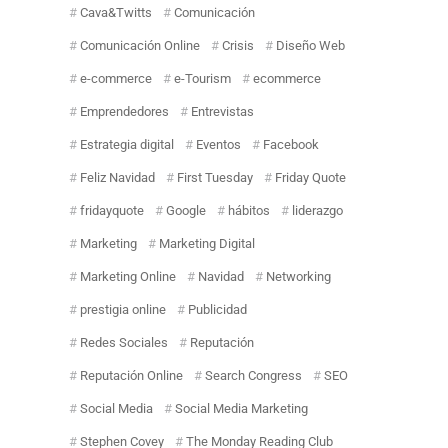
Cava&Twitts
Comunicación
Comunicación Online
Crisis
Diseño Web
e-commerce
e-Tourism
ecommerce
Emprendedores
Entrevistas
Estrategia digital
Eventos
Facebook
Feliz Navidad
First Tuesday
Friday Quote
fridayquote
Google
hábitos
liderazgo
Marketing
Marketing Digital
Marketing Online
Navidad
Networking
prestigia online
Publicidad
Redes Sociales
Reputación
Reputación Online
Search Congress
SEO
Social Media
Social Media Marketing
Stephen Covey
The Monday Reading Club