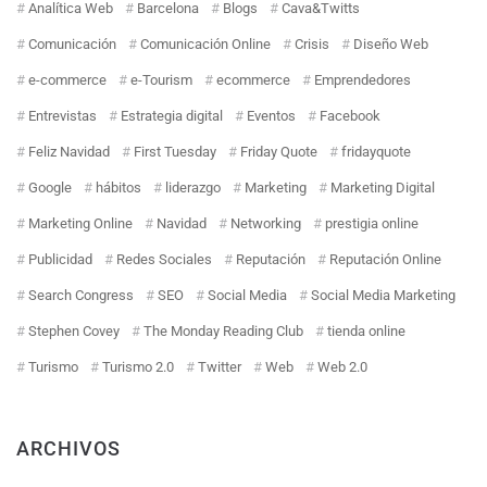
Analítica Web
Barcelona
Blogs
Cava&Twitts
Comunicación
Comunicación Online
Crisis
Diseño Web
e-commerce
e-Tourism
ecommerce
Emprendedores
Entrevistas
Estrategia digital
Eventos
Facebook
Feliz Navidad
First Tuesday
Friday Quote
fridayquote
Google
hábitos
liderazgo
Marketing
Marketing Digital
Marketing Online
Navidad
Networking
prestigia online
Publicidad
Redes Sociales
Reputación
Reputación Online
Search Congress
SEO
Social Media
Social Media Marketing
Stephen Covey
The Monday Reading Club
tienda online
Turismo
Turismo 2.0
Twitter
Web
Web 2.0
ARCHIVOS