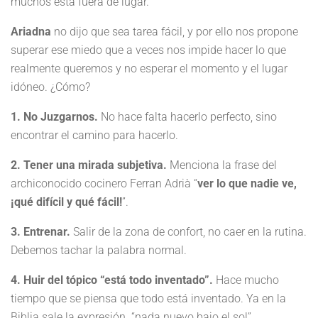
muchos está fuera de lugar.
Ariadna
no dijo que sea tarea fácil, y por ello nos propone
superar ese miedo que a veces nos impide hacer lo que
realmente queremos y no esperar el momento y el lugar
idóneo. ¿Cómo?
1. No Juzgarnos.
No hace falta hacerlo perfecto, sino
encontrar el camino para hacerlo.
2. Tener una mirada subjetiva.
Menciona la frase del
archiconocido cocinero Ferran Adrià “
ver lo que nadie ve,
¡qué difícil y qué fácil!
”.
3. Entrenar.
Salir de la zona de confort, no caer en la rutina.
Debemos tachar la palabra normal.
4. Huir del tópico “está todo inventado”.
Hace mucho
tiempo que se piensa que todo está inventado. Ya en la
Biblia sale la expresión “nada nuevo bajo el sol”